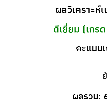
ผลวิเคราะห์เ
ดีเยี่ยม (เกร
คะแนนเฉ
ย
ผลรวม: 60