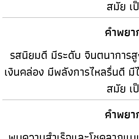
สมัย เป
คำพยาก
รสนิยมดี มีระดับ จินตนาการสูง
เงินคล่อง มีพลังการไหลรื่นดี มี
สมัย เป
คำพยาก
พบความสำเร็จและโชคลาภแบบปาฏิห