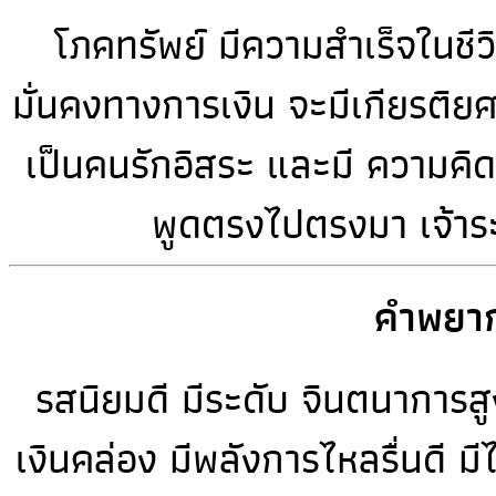
โภคทรัพย์ มีความสำเร็จในชีวิ
มั่นคงทางการเงิน จะมีเกียรติยศช
เป็นคนรักอิสระ และมี ความคิด
พูดตรงไปตรงมา เจ้าร
คำพยาก
รสนิยมดี มีระดับ จินตนาการสูง
เงินคล่อง มีพลังการไหลรื่นดี มี