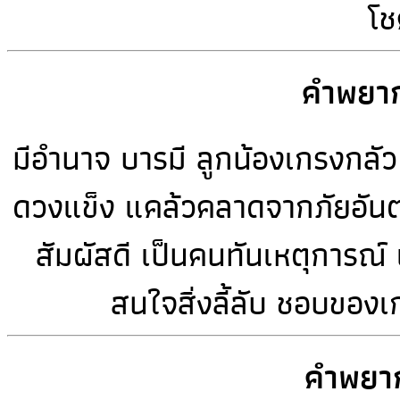
โช
คำพยาก
มีอำนาจ บารมี ลูกน้องเกรงกลั
ดวงแข็ง แคล้วคลาดจากภัยอันต
สัมผัสดี เป็นคนทันเหตุการณ์ 
สนใจสิ่งลี้ลับ ชอบของ
คำพยาก