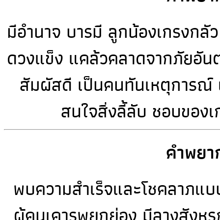
มีอำนาจ บารมี ลูกน้องเกรงกลั
ดวงแข็ง แคล้วคลาดจากภัยอันต
สัมผัสดี เป็นคนทันเหตุการณ์ 
สนใจสิ่งลี้ลับ ชอบของ
คำพยาก
พบความสำเร็จและโชคลาภแบบปาฏิห
ผู้คนเคารพยกย่อง มีลางสังหรณ์