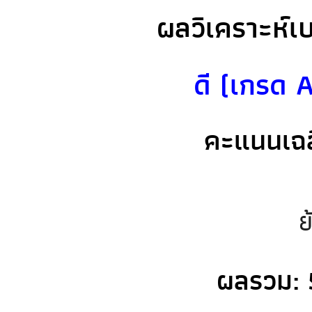
ผลวิเคราะห์เ
ดี (เกรด A
คะแนนเฉล
ย
ผลรวม: 