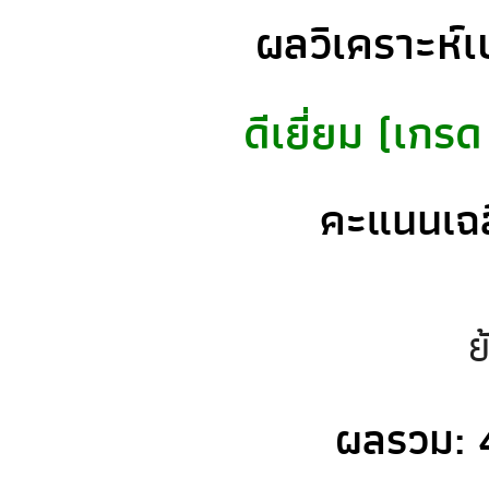
ผลวิเคราะห์เ
ดีเยี่ยม (เกร
คะแนนเฉล
ย
ผลรวม: 4