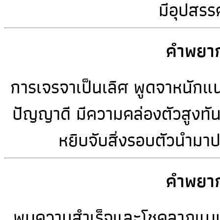
มีอุปสรร
คำพยาก
การเจรจาเป็นเลิศ พูดจาหนักแน่
ปัญญาดี มีความคล่องตัวสูงทัน
หยิบจับสิ่งรอบตัวนำมาปร
คำพยาก
พบความสำเร็จและโชคลาภแบบปาฏิห