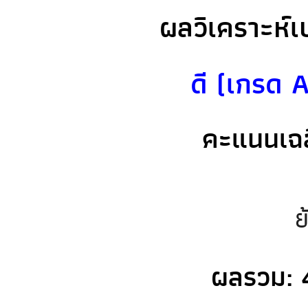
ผลวิเคราะห์เ
ดี (เกรด A
คะแนนเฉล
ย
ผลรวม: 4