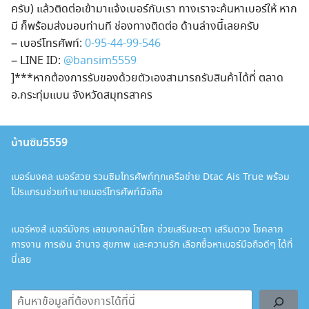
ครับ) แล้วติดต่อเข้ามาแจ้งเบอร์กับเรา ทางเราจะค้นหาเบอร์ให้ หาก
มี ก็พร้อมส่งมอบท่านที ช่องทางติดต่อ ด้านล่างนี้เลยครับ
Search
– เบอร์โทรศัพท์:
0-95-44-99-546
for:
– LINE ID:
@bansim5559
]***หากต้องการรับของด้วยตัวเองสามารถรับสินค้าได้ที่ ตลาด
อ.กระทุ่มแบน จังหวัดสมุทรสาคร
บ้านซิม5559
เบอร์มงคล เบอร์สวย รวมซิมโทรศัพท์ทุกเครือข่าย Dtac Ais True พร้อม
โปรแกรมช่วยทำนายเบอร์โทรศัพท์มือถือ
เบอร์หงส์ เบอร์มังกร เลขมงคลนำโชค ช่วยเสริมชะตา เสริมดวง โชคลาภ
การงาน การเงิน อำนาจ สุขภาพ และความรัก เลือกซื้อหาเบอร์มือถือดีๆ ได้ที่
นี่เลย
ค้นหา