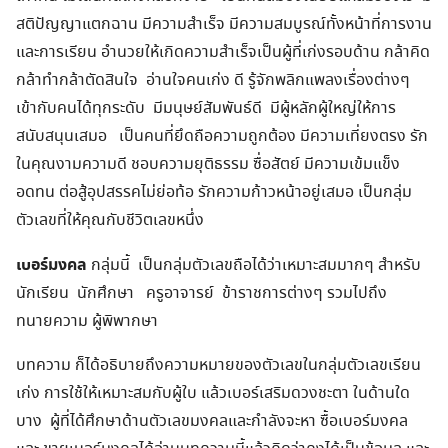
สติปัญญาแตกฉาน มีความสำเร็จ มีความสมบูรณ์ทั้งหน้าที่การงาน
และการเรียน อำนวยให้เกิดความสำเร็จเป็นผู้ที่เก่งรอบด้าน กล้าคิด
กล้าทำกล้าตัดสินใจ อ่านใจคนเก่ง ดี รู้จักพลิกแพลงเรื่องต่างๆ
เข้ากับคนได้ทุกระดับ มีมนุษย์สัมพันธ์ดี มีผู้หลักผู้ใหญ่ให้การ
สนับสนุนเสมอ เป็นคนที่ยึดถือความถูกต้อง มีความเที่ยงตรง รัก
ในคุณงามความดี ชอบความยุติธรรม ซื่อสัตย์ มีความเข้มแข็ง
อดทน ต่อสู้อุปสรรคไม่ย่อท้อ รักความก้าวหน้าอยู่เสมอ เป็นกลุ่ม
ตัวเลขที่ให้คุณกับชีวิตเลขหนึ่ง
เบอร์มงคล
กลุ่มนี้ เป็นกลุ่มตัวเลขถือได้ว่าเหมาะสมมากๆ สำหรับ
นักเรียน นักศึกษา ครูอาจารย์ ข้าราชการต่างๆ รวมไปถึง
ทนายความ ผู้พิพากษา
บทความ ก็ได้อธิบายถึงความหมายของตัวเลขในกลุ่มตัวเลขเรียน
เก่ง การใช้ให้เหมาะสมกับผู้ใบ แล้วเบอร์เสริมดวงชะตา ในด้านใด
บาง ผู้ที่ได้ศึกษาด้านตัวเลขมงคลและกำลังจะหา ซื้อเบอร์มงคล