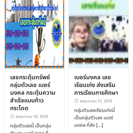
Search
for:
เลขกระตุ้นทรัพย์
เบอร์มงคล เลข
กลุ่มตัวเลข เบอร์
เรียนเก่ง ส่งเสริม
มงคล กระตุ้นความ
การเรียนการศึกษา
สำเร็จแบบก้าว
พฤษภาคม 13, 2018
กระโดด
กลุ่มตัวเลขเรียนเก่งนี้
พฤษภาคม 18, 2018
เป็นกลุ่มตัวเลข เบอร์
มงคล ที่ส่ง […]
กลุ่มตัวเลขนี้ เป็นกลุ่ม