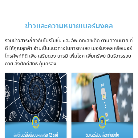
Skip
to
content
ข่าวและความหมายเบอร์มงคล
รวมข่าวสารเกี่ยวกับโปรโมชั่น และ อัพเดทเลขเด็ด ตามความมาย ที่
ดี ให้คุณลุกค้า อ่านเป็นแนวทางในการหาเลข เบอร์มงคล หรือเบอร์
โทรศัพท์ที่ดี เพื่อ เสริมดวง บารมี เพิ่มโชค เพิ่มทรัพย์ มีบริวารรอบ
กาย สิ่งศักดิ์สิทธิ์ คุ้มครอง