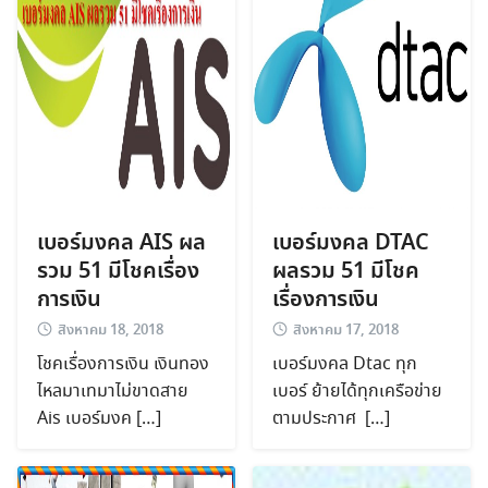
เบอร์มงคล AIS ผล
เบอร์มงคล DTAC
รวม 51 มีโชคเรื่อง
ผลรวม 51 มีโชค
การเงิน
เรื่องการเงิน
สิงหาคม 18, 2018
สิงหาคม 17, 2018
โชคเรื่องการเงิน เงินทอง
เบอร์มงคล Dtac ทุก
ไหลมาเทมาไม่ขาดสาย
เบอร์ ย้ายได้ทุกเครือข่าย
Ais เบอร์มงค […]
ตามประกาศ […]