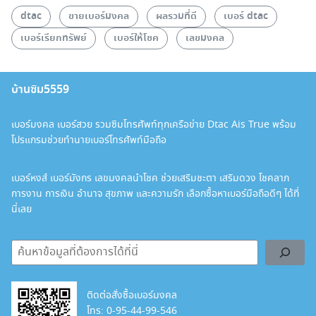
dtac
ขายเบอร์มงคล
ผลรวมที่ดี
เบอร์ dtac
เบอร์เรียกทรัพย์
เบอร์ให้โชค
เลขมงคล
บ้านซิม5559
เบอร์มงคล เบอร์สวย รวมซิมโทรศัพท์ทุกเครือข่าย Dtac Ais True พร้อม
โปรแกรมช่วยทำนายเบอร์โทรศัพท์มือถือ
เบอร์หงส์ เบอร์มังกร เลขมงคลนำโชค ช่วยเสริมชะตา เสริมดวง โชคลาภ
การงาน การเงิน อำนาจ สุขภาพ และความรัก เลือกซื้อหาเบอร์มือถือดีๆ ได้ที่
นี่เลย
ค้นหา
ติดต่อสั่งซื้อเบอร์มงคล
โทร:
0-95-44-99-546