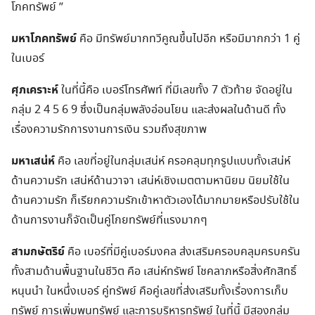
โภคทรัพย์ ”
มหาโภคทรัพย์
คือ มีทรัพย์มากทวีคูณขึ้นไปอีก หรือมีมากกว่า 1 คู่
ในเบอร์
ศุภเคราะห์
ในที่นี้คือ เบอร์โทรศัพท์ ที่มีเลขทั้ง 7 ตัวท้าย จัดอยู่ใน
กลุ่ม 2 4 5 6 9 ซึ่งเป็นกลุ่มพลังอ่อนโยน และส่งผลในด้านดี ทั้ง
เรื่องความรักการงานการเงิน รวมถึงสุขภาพ
มหาเสน่ห์
คือ เลขที่อยู่ในกลุ่มเสน่ห์ ครอคลุมทุกรูปแบบทั้งเสน่ห์
ด้านความรัก เสน่ห์ด้านวาจา เสน่ห์เชิงเมตตามหานิยม นิยมใช้ใน
ด้านความรัก ก็เรียกความรักเข้าหาตัวเองได้มากมายหรือปรับใช้ใน
ด้านการงานก็จัดเป็นคู่โกยทรัพย์ที่แรงมากๆ
สามกษัตริย์
คือ เบอร์ที่มีคู่เบอร์มงคล ส่งเสริมครอบคลุมครบครัน
ทั้งสามด้านพื้นฐานในชีวิต คือ เสน่ห์ทรัพย์ โชคลาภหรือสิ่งศักสิทธิ์
หนุนนำ ในหนึ่งเบอร์ คู่ทรัพย์ คือคู่เลขที่ส่งเสริมทั้งเรื่องการเก็บ
ทรัพย์ การเพิ่มพูนทรัพย์ และการบริหารทรัพย์ ในที่นี้ มีสองกลุ่ม