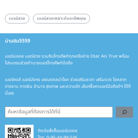
เบอร์สวย
เบอร์สวยเหมาะกับอาชีพคุณ
บ้านซิม5559
เบอร์มงคล เบอร์สวย รวมซิมโทรศัพท์ทุกเครือข่าย Dtac Ais True พร้อม
โปรแกรมช่วยทำนายเบอร์โทรศัพท์มือถือ
เบอร์หงส์ เบอร์มังกร เลขมงคลนำโชค ช่วยเสริมชะตา เสริมดวง โชคลาภ
การงาน การเงิน อำนาจ สุขภาพ และความรัก เลือกซื้อหาเบอร์มือถือดีๆ ได้ที่
นี่เลย
ค้นหา
ติดต่อสั่งซื้อเบอร์มงคล
โทร:
0-95-44-99-546