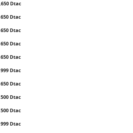
,650 Dtac
,650 Dtac
,650 Dtac
Search
,650 Dtac
for:
,650 Dtac
,999 Dtac
,650 Dtac
,500 Dtac
,500 Dtac
,999 Dtac