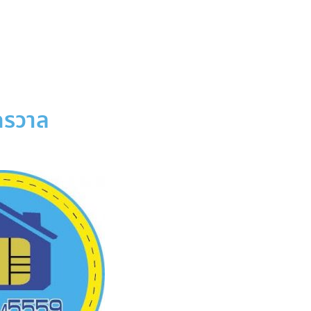
กรวาล