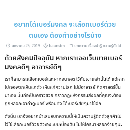
Skip
to
content
อยากได้เบอร์มงคล จะเลือกเบอร์ด้วย
ตนเอง ต้องทำอย่างไรบ้าง
มกราคม 25, 2019
baansim
บทความ เรื่องน่ารู้ ความรู้ทั่วไป
ด้วยสังคมปัจจุบัน หากเราเจอเว็บขายเบอร์
มงคลดีๆ อาจารย์ดีๆ
เราก็สามารถเลือกเบอร์และฝากอนาคต ไว้กับเขาเหล่านั้นได้ แต่หาก
ไปเจอพวกเห็นแก่ตัว เห็นแก่ความโลภ ไม่มีอาจารย์ คิดศาสตร์ขึ้น
มาเอง นั่นถือเป็นคราวซวย คราวกฎแห่งกรรมส่งผลที่คุณจะต้อง
ถูกหลอกเอาค่าดูเบอร์ พร้อมทั้ง ได้เบอร์เสียๆมาใช้อีก
ดังนั้น เราจึงอยากนำเสนอบทความนี้ให้เป็นความรู้ติดตัวลูกค้าไป
ไว้ใช้เลือกเบอร์ด้วยตัวเองแบบเบื้องต้น ไม่ให้ใครมาหลอกง่ายๆนะ