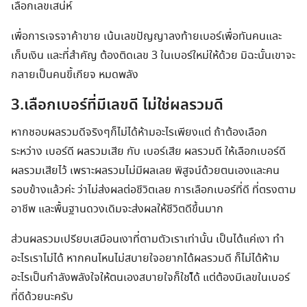
เลือกเลขเสน่ห์
เพื่อการเจรจาค้าขาย เน้นเลขปัญญาลงท้ายเบอร์เพื่อทันคนและ
เก็บเงิน และที่สำคัญ ต้องติดเลข 3 ในเบอร์ใหม่ให้ด้วย มิฉะนั้นเขาจะ
กลายเป็นคนขี้เกียจ หมดพลัง
3.เลือกเบอร์ที่มีเลขดี ไม่ใช่ผลรวมดี
หากชอบผลรวมดีจริงๆก็ไม่ได้ห้ามอะไรเพียงแต่ ถ้าต้องเลือก
ระหว่าง เบอร์ดี ผลรวมเสีย กับ เบอร์เสีย ผลรวมดี ให้เลือกเบอร์ดี
ผลรวมเสียไว้ เพราะผลรวมไม่มีผลเลย พิสูจน์ด้วยตนเองและคน
รอบข้างแล้วค่ะ ว่าไม่ส่งผลต่อชีวิตเลย การเลือกเบอร์ที่ดี ที่ตรงตาม
อาชีพ และพื้นฐานดวงเดิมจะส่งผลให้ชีวิตดีขึ้นมาก
ส่วนผลรวมเปรียบเสมือนเงาที่ตามตัวเราเท่านั้น เป็นได้แค่เงา ทำ
อะไรเราไม่ได้ หากคนไหนไม่สบายใจอยากได้ผลรวมดี ก็ไม่ได้ห้าม
อะไรเป็นกำลังพลังใจให้ตนเองสบายใจก็ใชไ้ด้ แต่ต้องมีเลขในเบอร์
ที่ดีด้วยนะครับ