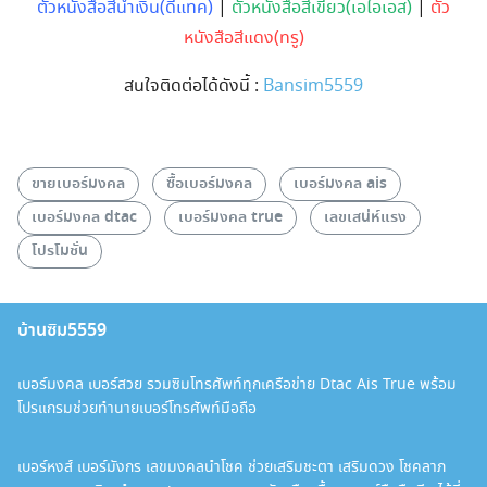
ตัวหนังสือสีน้ำเงิน(ดีแทค)
|
ตัวหนังสือสีเขียว(เอไอเอส)
|
ตัว
หนังสือสีแดง(ทรู)
สนใจติดต่อได้ดังนี้ :
Bansim5559
Search
for:
ขายเบอร์มงคล
ซื้อเบอร์มงคล
เบอร์มงคล ais
เบอร์มงคล dtac
เบอร์มงคล true
เลขเสน่ห์แรง
โปรโมชั่น
บ้านซิม5559
เบอร์มงคล เบอร์สวย รวมซิมโทรศัพท์ทุกเครือข่าย Dtac Ais True พร้อม
โปรแกรมช่วยทำนายเบอร์โทรศัพท์มือถือ
เบอร์หงส์ เบอร์มังกร เลขมงคลนำโชค ช่วยเสริมชะตา เสริมดวง โชคลาภ